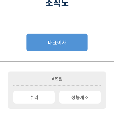
조직도
대표이사
A/S팀
수리
성능개조