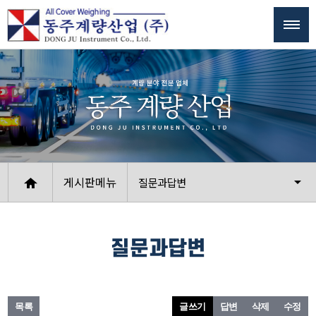
게시판메뉴
질문과답변
질문과답변
목록
글쓰기
답변
삭제
수정