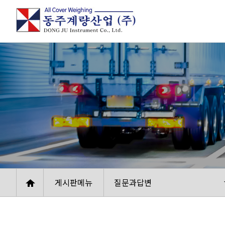
게시판메뉴
질문과답변