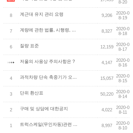
8-20
2020-0
계근대 유지 관리 요령
8
9,206
8-19
2020-0
계량에 관한 법률, 시행령, 시행규칙 개정
7
8,327
8-18
2020-0
질량 표준
6
12,159
8-17
2020-0
저울의 사용상 주의사항은 ?
4,147
8-16
2020-0
과적차량 단속 축중기가 오차가 있는 이유?
4
15,057
8-15
2020-0
단위 환산표
3
50,220
8-14
2020-0
구매 밎 상담에 대한공지
2
4,022
8-11
2020-0
트럭스케일(무인자동)관련 필수 사항입니다.
1
8,997
8-10